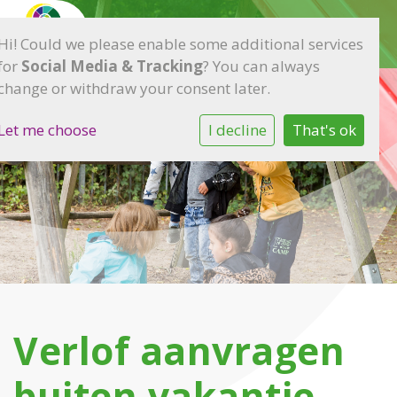
Hi! Could we please enable some additional services
for
Social Media & Tracking
? You can always
change or withdraw your consent later.
Let me choose
I decline
That's ok
Verlof aanvragen
buiten vakantie