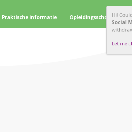
Hi! Coul
Praktische informatie
Opleidingsschool
Pa
Social 
withdraw
Let me c