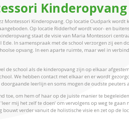
essori Kinderopvang
zz Montessori Kinderopvang. Op locatie Oudpark wordt 
aangeboden. Op locatie Ridderhof wordt voor- en buite
kinderopvang staat de visie van Maria Montessori centr
l Ede. In samenspraak met de school verzorgen zij een doo
hoolse opvang. In een aparte ruimte, maar wel in verbi
 de school als de kinderopvang zijn op elkaar afgestem
 school. We hebben contact met elkaar en er wordt gezorgd
e, doorgaande leerlijn en soms mogen de oudste peuters a
ind toe, om hem of haar op de juiste manier te begeleiden 
'leer mij het zelf te doen' om vervolgens op weg te gaan n
ouwt verder vanuit de holistische visie en zet op de loc