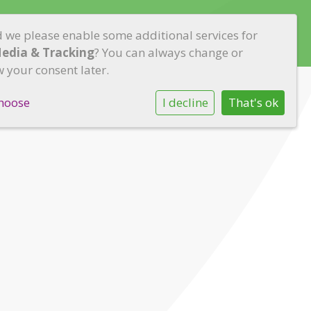
d we please enable some additional services for
rtners
Nieuwe ouders
Contact
Media & Tracking
? You can always change or
 your consent later.
hoose
I decline
That's ok