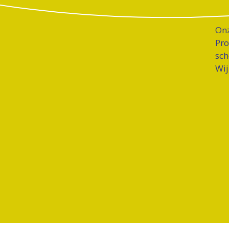
Onz
Pro
sch
Wij