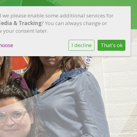
d we please enable some additional services for
rtners
Nieuwe ouders
Contact
Media & Tracking
? You can always change or
 your consent later.
hoose
I decline
That's ok