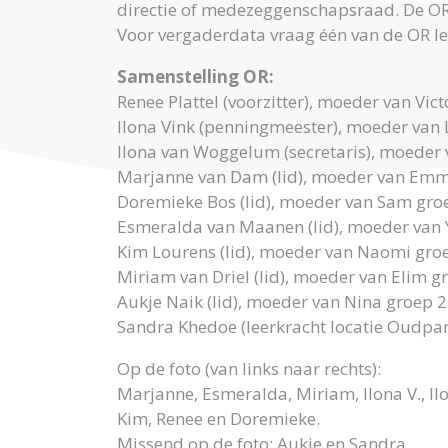
directie of medezeggenschapsraad. De OR 
Voor vergaderdata vraag één van de OR l
Samenstelling OR:
Renee Plattel (voorzitter), moeder van Vic
Ilona Vink (penningmeester), moeder van 
Ilona van Woggelum (secretaris), moeder
Marjanne van Dam (lid), moeder van Emme
Doremieke Bos (lid), moeder van Sam groe
Esmeralda van Maanen (lid), moeder van 
Kim Lourens (lid), moeder van Naomi gro
Miriam van Driel (lid), moeder van Elim gr
Aukje Naik (lid), moeder van Nina groep 2
Sandra Khedoe (leerkracht locatie Oudpar
Op de foto (van links naar rechts):
Marjanne, Esmeralda, Miriam, Ilona V., Il
Kim, Renee en Doremieke.
Missend op de foto: Aukje en Sandra